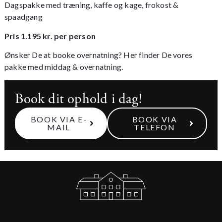
Dagspakke med træning, kaffe og kage, frokost &
spaadgang
Pris 1.195 kr. per person
Ønsker De at booke overnatning?
Her finder De vores
pakke med middag & overnatning.
Book dit ophold i dag!
BOOK VIA E-
BOOK VIA
MAIL
TELEFON